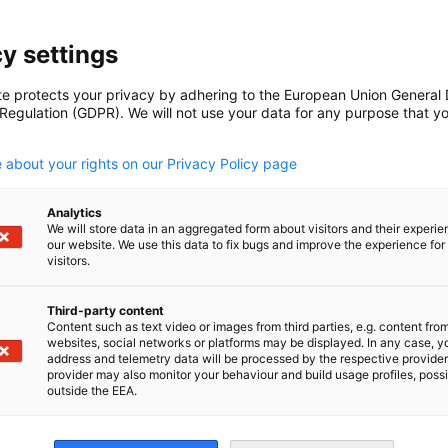
ahre
y settings
ung hat sich die Situation der Aborigines in
forderungen bestehen weiterhin
.
te protects your privacy by adhering to the European Union General
 Regulation (GDPR). We will not use your data for any purpose that y
.
2, das den Aborigines das Recht auf
 about your rights on our Privacy Policy page
r rechtlichen Anerkennung der indigenen
chaften. Auch die Entschuldigung der
Analytics
Stolen Generations“, bei der Aborigine-Kinder
We will store data in an aggregated form about visitors and their experi
 Zeichen des Wandels dar.
our website. We use this data to fix bugs and improve the experience for 
visitors.
stärker zu vertreten. Der Vorschlag für ein
Third-party content
Content such as text video or images from third parties, e.g. content fro
Stimme im australischen Parlament geben.
websites, social networks or platforms may be displayed. In any case, y
address and telemetry data will be processed by the respective provider
provider may also monitor your behaviour and build usage profiles, poss
outside the EEA.