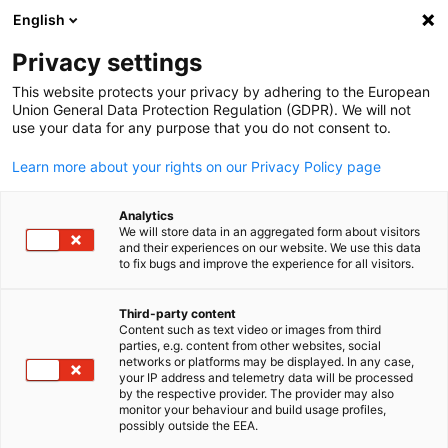
English
Suche öffnen
Navi
Ein
Privacy settings
This website protects your privacy by adhering to the European
Union General Data Protection Regulation (GDPR). We will not
use your data for any purpose that you do not consent to.
Learn more about your rights on our Privacy Policy page
Analytics
We will store data in an aggregated form about visitors
and their experiences on our website. We use this data
to fix bugs and improve the experience for all visitors.
bilanol via Adobe Stock
Event
01/06/2026
Third-party content
Content such as text video or images from third
parties, e.g. content from other websites, social
SYD & MEL|
German
networks or platforms may be displayed. In any case,
your IP address and telemetry data will be processed
Geschäftsanbahnungsreise
by the respective provider. The provider may also
monitor your behaviour and build usage profiles,
Wasserwirtschaft 2026
possibly outside the EEA.